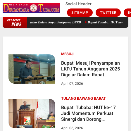
Social Header
SITEMAP
TWITTER
I
BREAKING
Bupati Mesuji Penyampaian LKPJ Tahun Anggaran 2025 Digelar Dalam Rapa
NEWS
MESUJI
Bupati Mesuji Penyampaian
LKPJ Tahun Anggaran 2025
Digelar Dalam Rapat
Paripurna DPRD
April 07, 2026
TULANG BAWANG BARAT
Bupati Tubaba: HUT ke-17
Jadi Momentum Perkuat
Sinergi dan Dorong
Pertumbuhan Berkualitas
April 06, 2026