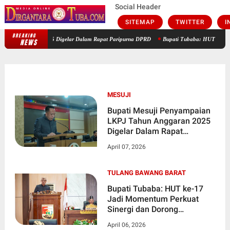
Social Header
SITEMAP
TWITTER
I
BREAKING
Bupati Mesuji Penyampaian LKPJ Tahun Anggaran 2025 Digelar Dalam 
NEWS
MESUJI
Bupati Mesuji Penyampaian
LKPJ Tahun Anggaran 2025
Digelar Dalam Rapat
Paripurna DPRD
April 07, 2026
TULANG BAWANG BARAT
Bupati Tubaba: HUT ke-17
Jadi Momentum Perkuat
Sinergi dan Dorong
Pertumbuhan Berkualitas
April 06, 2026