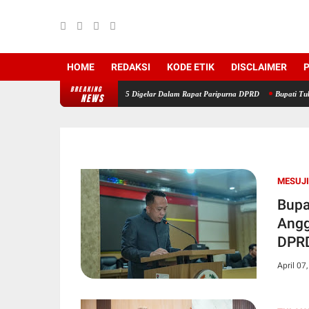
HOME
REDAKSI
KODE ETIK
DISCLAIMER
P
BREAKING
LKPJ Tahun Anggaran 2025 Digelar Dalam Rapat Paripurna DPRD
Bupati Tubaba: HUT k
NEWS
MESUJI
Bupa
Angg
DPR
April 07