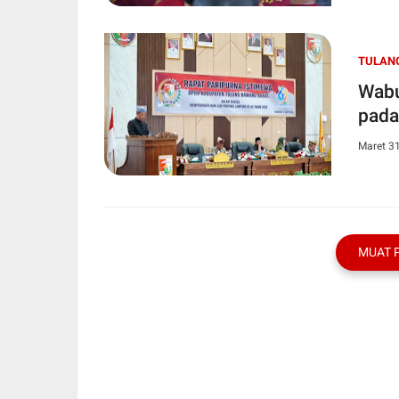
TULAN
Wabu
pada
Maret 3
MUAT 