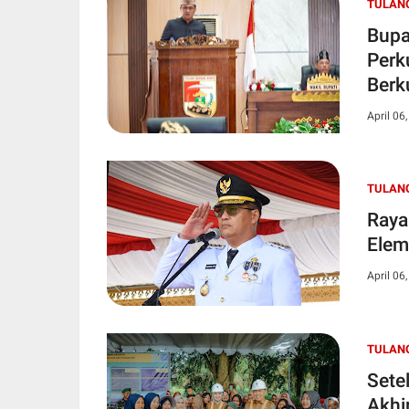
TULAN
Bupa
Perk
Berk
April 06
TULAN
Raya
Elem
April 06
TULAN
Sete
Akhi