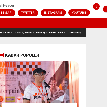
al Header
ITEMAP
TWITTER
INSTAGRAM
YOUTUBE
 Ke-17, Bupati Tubaba Ajak Seluruh Elemen "Bertumbuh, Berdaya, Bersama"
Setelah P
KABAR POPULER