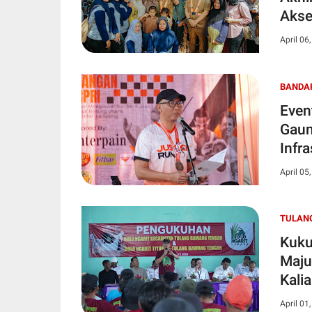
Akse
April 06
BANDA
Even
Gaun
Infra
April 05
TULAN
Kuku
Maju
Kali
April 01