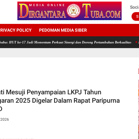
Soci
S
RIVACY POLICY
PEDOMAN MEDIA SIBER
e-17 Jadi Momentum Perkuat Sinergi dan Dorong Pertumbuhan Berkualitas
Rayakan HUT
ti Mesuji Penyampaian LKPJ Tahun
aran 2025 Digelar Dalam Rapat Paripurna
D
, 2026