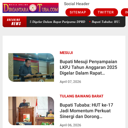
Social Header
SITEMAP
TWITTER
I
BREAKING
Bupati Mesuji Penyampaian LKPJ Tahun Anggaran 2025 Digelar Dalam 
NEWS
MESUJI
Bupati Mesuji Penyampaian
LKPJ Tahun Anggaran 2025
Digelar Dalam Rapat
Paripurna DPRD
April 07, 2026
TULANG BAWANG BARAT
Bupati Tubaba: HUT ke-17
Jadi Momentum Perkuat
Sinergi dan Dorong
Pertumbuhan Berkualitas
April 06, 2026