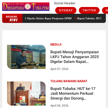
Social Header
SITEMAP
TWITTER
I
BREAKING
Bupati Mesuji Penyampaian LKPJ Tahun Anggaran 2025 Digelar Dalam 
NEWS
MESUJI
Bupati Mesuji Penyampaian
LKPJ Tahun Anggaran 2025
Digelar Dalam Rapat
Paripurna DPRD
April 07, 2026
TULANG BAWANG BARAT
Bupati Tubaba: HUT ke-17
Jadi Momentum Perkuat
Sinergi dan Dorong
Pertumbuhan Berkualitas
April 06, 2026