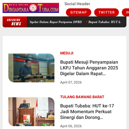
Social Header
SITEMAP
TWITTER
I
BREAKING
Bupati Mesuji Penyampaian LKPJ Tahun Anggaran 2025 Digelar Dalam Rap
NEWS
MESUJI
Bupati Mesuji Penyampaian
LKPJ Tahun Anggaran 2025
Digelar Dalam Rapat
Paripurna DPRD
April 07, 2026
TULANG BAWANG BARAT
Bupati Tubaba: HUT ke-17
Jadi Momentum Perkuat
Sinergi dan Dorong
Pertumbuhan Berkualitas
April 06, 2026