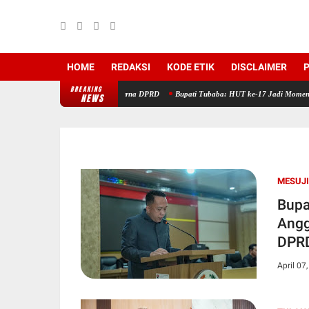
HOME
REDAKSI
KODE ETIK
DISCLAIMER
P
BREAKING
elar Dalam Rapat Paripurna DPRD
Bupati Tubaba: HUT ke-17 Jadi Momentum Perkuat S
NEWS
MESUJI
Bupa
Angg
DPR
April 07