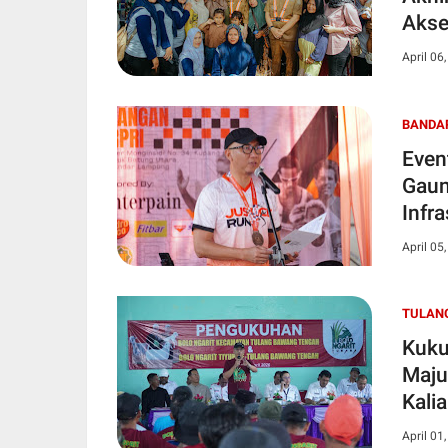
Akse
April 06
BANDA
Even
Gaun
Infra
April 05
TULAN
Kuku
Maju
Kali
April 01