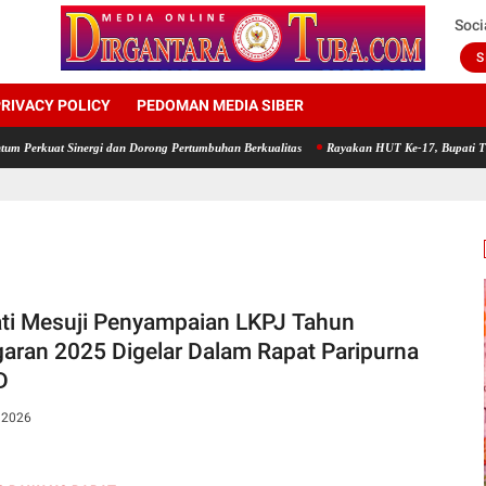
Soci
S
RIVACY POLICY
PEDOMAN MEDIA SIBER
inergi dan Dorong Pertumbuhan Berkualitas
Rayakan HUT Ke-17, Bupati Tubaba Ajak S
ti Mesuji Penyampaian LKPJ Tahun
aran 2025 Digelar Dalam Rapat Paripurna
D
, 2026