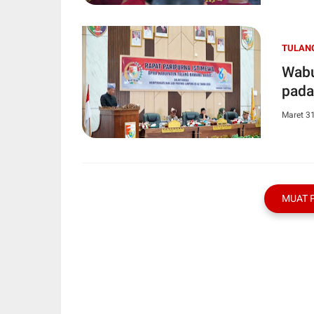
TULAN
Wabu
pada
Maret 3
MUAT 