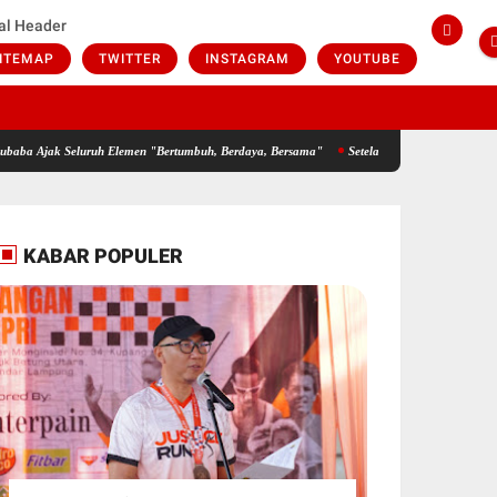
al Header
ITEMAP
TWITTER
INSTAGRAM
YOUTUBE
eluruh Elemen "Bertumbuh, Berdaya, Bersama"
Setelah Puluhan Tahun Menanti, Masyar
KABAR POPULER