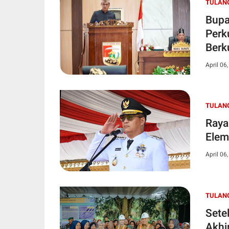
TULAN
Bupa
Perk
Berk
April 06
TULAN
Raya
Elem
April 06
TULAN
Sete
Akhi