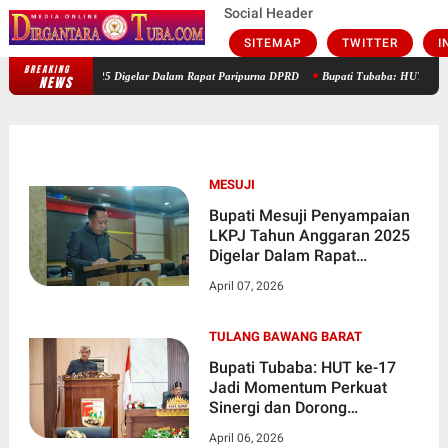
Social Header
SITEMAP
TWITTER
I
BREAKING
Bupati Mesuji Penyampaian LKPJ Tahun Anggaran 2025 Digelar Dalam 
NEWS
MESUJI
Bupati Mesuji Penyampaian
LKPJ Tahun Anggaran 2025
Digelar Dalam Rapat
Paripurna DPRD
April 07, 2026
TULANG BAWANG BARAT
Bupati Tubaba: HUT ke-17
Jadi Momentum Perkuat
Sinergi dan Dorong
Pertumbuhan Berkualitas
April 06, 2026