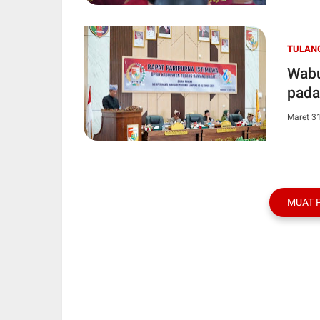
TULAN
Wabu
pada
Maret 3
MUAT 