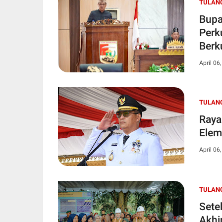
TULAN
Bupa
Perk
Berk
April 06
TULAN
Raya
Elem
April 06
TULAN
Sete
Akhi