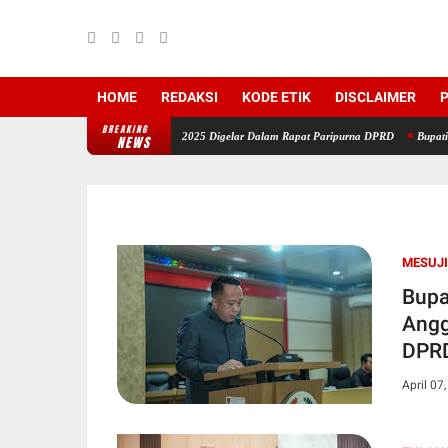
HOME
REDAKSI
KODE ETIK
DISCLAIMER
P
BREAKING
an LKPJ Tahun Anggaran 2025 Digelar Dalam Rapat Paripurna DPRD
Bupati Tubaba: HU
NEWS
MESUJI
Bupa
Angg
DPR
April 07