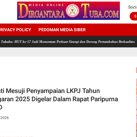
Soci
S
RIVACY POLICY
PEDOMAN MEDIA SIBER
T ke-17 Jadi Momentum Perkuat Sinergi dan Dorong Pertumbuhan Berkualitas
Rayakan 
ti Mesuji Penyampaian LKPJ Tahun
aran 2025 Digelar Dalam Rapat Paripurna
D
, 2026