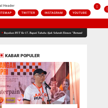
al Header
ITEMAP
TWITTER
INSTAGRAM
YOUTUBE
HUT Ke-17, Bupati Tubaba Ajak Seluruh Elemen "Bertumbuh, Berdaya, Bersama"
Setela
KABAR POPULER