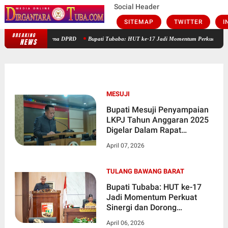
Social Header
SITEMAP
TWITTER
I
BREAKING
Bupati Tubaba: HUT ke-17 Jadi Momentum Perkuat Sinergi dan Dorong
NEWS
MESUJI
Bupati Mesuji Penyampaian
LKPJ Tahun Anggaran 2025
Digelar Dalam Rapat
Paripurna DPRD
April 07, 2026
TULANG BAWANG BARAT
Bupati Tubaba: HUT ke-17
Jadi Momentum Perkuat
Sinergi dan Dorong
Pertumbuhan Berkualitas
April 06, 2026