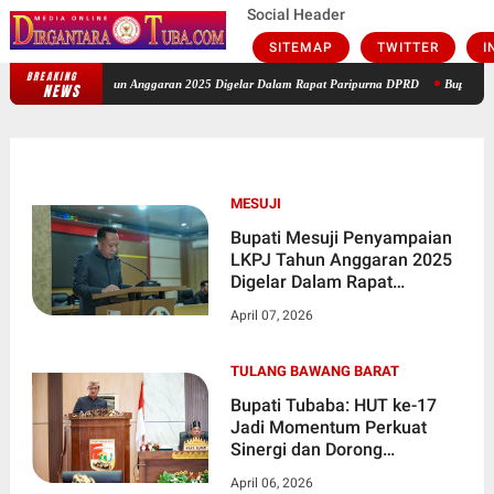
Social Header
SITEMAP
TWITTER
I
BREAKING
LKPJ Tahun Anggaran 2025 Digelar Dalam Rapat Paripurna DPRD
Bupati Tubaba: HUT 
NEWS
MESUJI
Bupati Mesuji Penyampaian
LKPJ Tahun Anggaran 2025
Digelar Dalam Rapat
Paripurna DPRD
April 07, 2026
TULANG BAWANG BARAT
Bupati Tubaba: HUT ke-17
Jadi Momentum Perkuat
Sinergi dan Dorong
Pertumbuhan Berkualitas
April 06, 2026