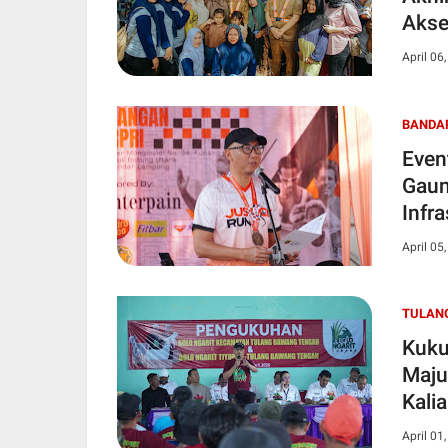
Akse
April 06
BANDA
Even
Gaun
Infra
April 05
TULAN
Kuku
Maju
Kali
April 01