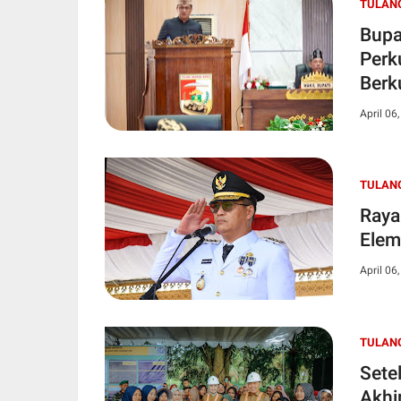
TULAN
Bupa
Perk
Berk
April 06
TULAN
Raya
Elem
April 06
TULAN
Sete
Akhi