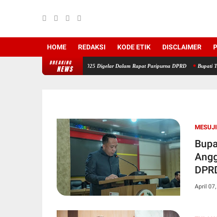
HOME
REDAKSI
KODE ETIK
DISCLAIMER
P
BREAKING
 LKPJ Tahun Anggaran 2025 Digelar Dalam Rapat Paripurna DPRD
Bupati Tubaba: HUT
NEWS
MESUJI
Bupa
Angg
DPR
April 07