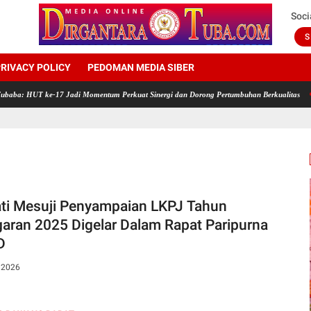
Soci
S
RIVACY POLICY
PEDOMAN MEDIA SIBER
 ke-17 Jadi Momentum Perkuat Sinergi dan Dorong Pertumbuhan Berkualitas
Rayakan H
ti Mesuji Penyampaian LKPJ Tahun
aran 2025 Digelar Dalam Rapat Paripurna
D
, 2026