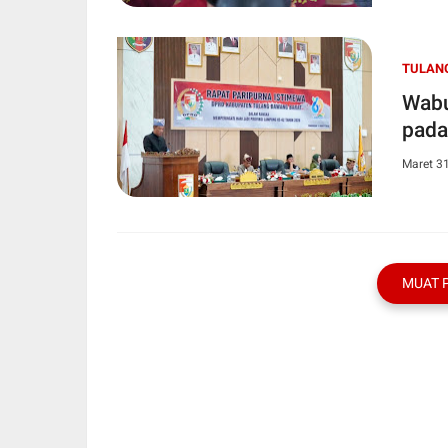
TULAN
Wabu
pada
Maret 3
MUAT 