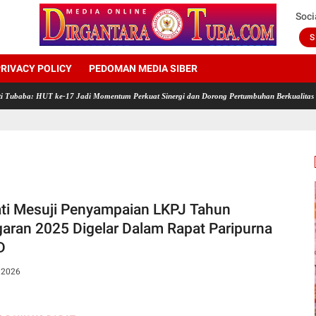
Soci
S
RIVACY POLICY
PEDOMAN MEDIA SIBER
UT ke-17 Jadi Momentum Perkuat Sinergi dan Dorong Pertumbuhan Berkualitas
Rayakan
ti Mesuji Penyampaian LKPJ Tahun
aran 2025 Digelar Dalam Rapat Paripurna
D
, 2026