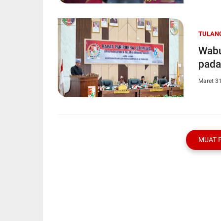
TULAN
Wabu
pada
Maret 3
MUAT 