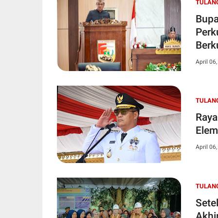
TULAN
Bupa
Perk
Berk
April 06
TULAN
Raya
Elem
April 06
TULAN
Sete
Akhi