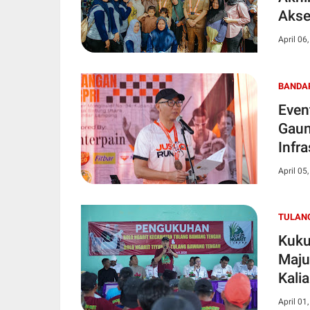
Akse
April 06
BANDA
Even
Gaun
Infra
April 05
TULAN
Kuku
Maju
Kali
April 01