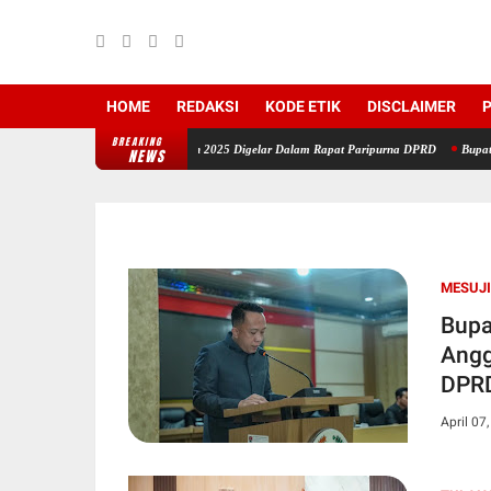
HOME
REDAKSI
KODE ETIK
DISCLAIMER
P
BREAKING
an LKPJ Tahun Anggaran 2025 Digelar Dalam Rapat Paripurna DPRD
Bupati Tubaba: H
NEWS
MESUJI
Bupa
Angg
DPR
April 07